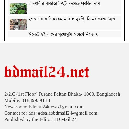
রাজধানীর বাজারে কিছুটা কমেছে সবজির দাম
২০০ টাকার নিচে নেই মাছ ও মুরগি, ডিমের ডজন ১৫০
সিলেটে দুই বাসের মুখোমুখি সংঘর্ষে নিহত ৭
দেশের সাত অঞ্চলে ৬০ কিলোমিটার বেগে ঝড়-বৃষ্টির
সতর্কতা
বগুড়ায় বাসচাপায় নিহত ৬
জন্মসূত্রে মার্কিন নাগরিকত্ব সীমিতের বিলে স্বাক্ষর করলেন
ট্রাম্প
2/2.C (1st Floor) Purana Paltan Dhaka- 1000, Bangladesh
জুলাই গণঅভ্যুত্থান বিতর্কিত করার অপচেষ্টা চলছে:
Mobile: 01889939133
সমাজকল্যাণ প্রতিমন্ত্রী
Newsroom: bdmail24news@gmail.com
২৪ ঘণ্টায় ডেঙ্গু নিয়ে হাসপাতালে ভর্তি ৪৭১
Contact for ads: adsalesbdmail24@gmail.com
Published by the Editor BD Mail 24
ঢাকাসহ ১০ অঞ্চলে ঝড়বৃষ্টির আভাস