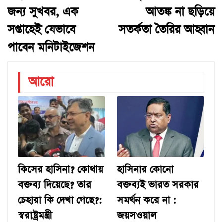
জন্য সুখবর, এক
আতঙ্ক না ছড়িয়ে
সপ্তাহেই যেভাবে
সতর্কতা তৈরির আহ্বান
পাবেন মনিটাইজেশন
আরো
কিসের হাসিনা? কোথায়
হাসিনার কোনো
বক্তব্য দিয়েছে? তার
বক্তব্যই ভারত সরকার
চেহারা কি দেখা গেছে?:
সমর্থন করে না :
স্বরাষ্ট্রমন্ত্রী
জয়সওয়াল