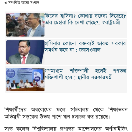
এ সম্পর্কিত আরো সংবাদ
কিসের হাসিনা? কোথায় বক্তব্য দিয়েছে?
তার চেহারা কি দেখা গেছে?: স্বরাষ্ট্রমন্ত্রী
হাসিনার কোনো বক্তব্যই ভারত সরকার
সমর্থন করে না : জয়সওয়াল
গণমাধ্যম শক্তিশালী হলেই গণতন্ত্র
শক্তিশালী হবে : স্থানীয় সরকারমন্ত্রী
শিক্ষার্থীদের অবরোধের ফলে সচিবালয় থেকে শিক্ষাভবন
অভিমুখী সড়কের উভয় পাশে যান চলাচল বন্ধ রয়েছে।
সাত কলেজ বিশ্ববিদ্যালয় রূপান্তর আন্দোলনের অর্গানাইজিং