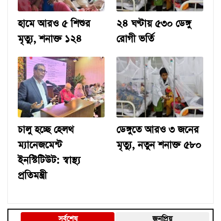
হামে আরও ৫ শিশুর
২৪ ঘণ্টায় ৫৩০ ডেঙ্গু
মৃত্যু, শনাক্ত ১২৪
রোগী ভর্তি
চালু হচ্ছে হেলথ
ডেঙ্গুতে আরও ৩ জনের
ম্যানেজমেন্ট
মৃত্যু, নতুন শনাক্ত ৫৮০
ইনস্টিটিউট: স্বাস্থ্য
প্রতিমন্ত্রী
সর্বশেষ
জনপ্রিয়