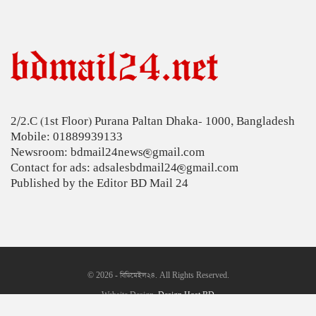
কোন ডালে সবচেয়ে বেশি প্রোটিন থাকে?
সড়কে দুর্ঘটনা, কেমন আছেন মৌসুমী মৌ?
২৪ ঘণ্টায় ৫৭ মামলা, গ্রেপ্তার ৪৬৬ জন
2/2.C (1st Floor) Purana Paltan Dhaka- 1000, Bangladesh
জুলাইয়ে ৪৫৮ সড়ক দুর্ঘটনায় নিহত ৪১৬: রোড সেফটি
Mobile: 01889939133
ফাউন্ডেশন
Newsroom: bdmail24news@gmail.com
এবার পোলট্রি মাংসে মিলল মাত্রাতিরিক্ত
Contact for ads: adsalesbdmail24@gmail.com
অ্যান্টিমাইক্রোবিয়াল
Published by the Editor BD Mail 24
শাস্তির ভয়ে অস্ট্রেলিয়ার নাগরিক হলেন ইরানের ২
ফুটবলার
তিন বিভাগে স্বল্পমেয়াদি বন্যার শঙ্কা
© 2026 - বিডিমেইল২৪. All Rights Reserved.
দেশের বাজারে সোনার দামে বড় লাফ
Website Design:
Design Host BD