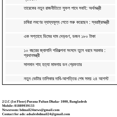
তারেকের নতুন রাজনীতিতে সুফল পাবে সবাই: অর্থমন্ত্রী
চাষিরা লবণের ন্যায্যমূল্য পেতে শুরু করেছেন : স্বরাষ্ট্রমন্ত্রী
এক সপ্তাহে ডিমের দাম দেড়গুণ, ডজন ১৮০ টাকা
১০ বছরের জ্বালানি পরিকল্পনা সংসদে তুলে ধরবে সরকার :
প্রধানমন্ত্রী
সালমান শাহ হত্যা মামলায় ডন গ্রেফতার
নতুন ভোটার তালিকার দাবি-আপত্তির শেষ সময় ২৪ আগস্ট
হামে আরও ৬ মৃত্যু, আক্রান্ত ১,০৬৩
2/2.C (1st Floor) Purana Paltan Dhaka- 1000, Bangladesh
Mobile: 01889939133
১৬ আগস্ট থেকে ফ্যামিলি কার্ডের কাজ শুরু: প্রধানমন্ত্রী
Newsroom: bdmail24news@gmail.com
Contact for ads: adsalesbdmail24@gmail.com