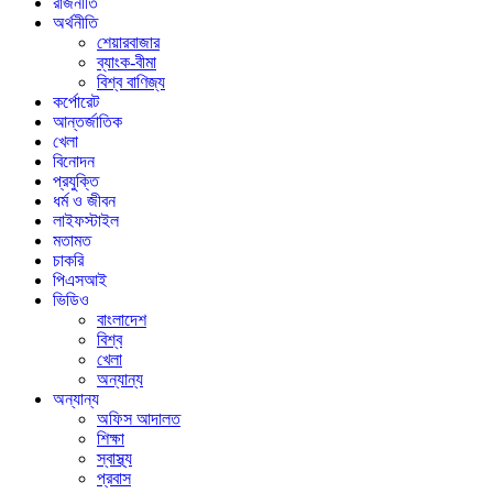
রাজনীতি
অর্থনীতি
শেয়ারবাজার
ব্যাংক-বীমা
বিশ্ব বাণিজ্য
কর্পোরেট
আন্তর্জাতিক
খেলা
বিনোদন
প্রযুক্তি
ধর্ম ও জীবন
লাইফস্টাইল
মতামত
চাকরি
পিএসআই
ভিডিও
বাংলাদেশ
বিশ্ব
খেলা
অন্যান্য
অন্যান্য
অফিস আদালত
শিক্ষা
স্বাস্থ্য
প্রবাস