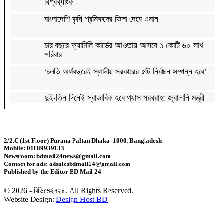
বিশ্বব্যাংক
বাংলাদেশি কৃষি শ্রমিকদের ভিসা দেবে ওমান
চার বছরে ফ্যামিলি কার্ডের আওতায় আসবে ১ কোটি ৬০ লাখ
পরিবার
‘চলতি অর্থবছরেই স্থানীয় সরকারের ৫টি নির্বাচন সম্পন্ন হবে’
দুই-তিন দিনেই স্বাভাবিক হবে গ্যাস সরবরাহ: জ্বালানি মন্ত্রী
মহেশখালী থেকে গ্যাস সরবরাহ বাড়ল
2/2.C (1st Floor) Purana Paltan Dhaka- 1000, Bangladesh
Mobile: 01889939133
স্বর্ণ খাতকে বৈধ-জবাবদিহিমূলক শিল্পে রূপান্তরের উদ্যোগ
Newsroom: bdmail24news@gmail.com
Contact for ads: adsalesbdmail24@gmail.com
Published by the Editor BD Mail 24
হামে ২৪ ঘণ্টায় আক্রান্ত ৮৬০, মৃত্যু ৬
© 2026 - বিডিমেইল২৪. All Rights Reserved.
Website Design:
Design Host BD
শিকল ভেঙেছি গণতন্ত্র প্রতিষ্ঠায়: তথ্যমন্ত্রী