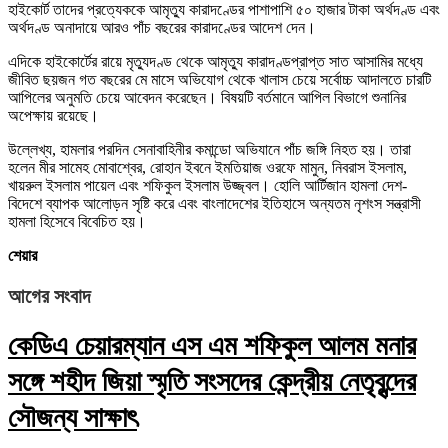
হাইকোর্ট তাদের প্রত্যেককে আমৃত্যু কারাদণ্ডের পাশাপাশি ৫০ হাজার টাকা অর্থদণ্ড এবং
অর্থদণ্ড অনাদায়ে আরও পাঁচ বছরের কারাদণ্ডের আদেশ দেন।
এদিকে হাইকোর্টের রায়ে মৃত্যুদণ্ড থেকে আমৃত্যু কারাদণ্ডপ্রাপ্ত সাত আসামির মধ্যে
জীবিত ছয়জন গত বছরের মে মাসে অভিযোগ থেকে খালাস চেয়ে সর্বোচ্চ আদালতে চারটি
আপিলের অনুমতি চেয়ে আবেদন করেছেন। বিষয়টি বর্তমানে আপিল বিভাগে শুনানির
অপেক্ষায় রয়েছে।
উল্লেখ্য, হামলার পরদিন সেনাবাহিনীর কমান্ডো অভিযানে পাঁচ জঙ্গি নিহত হয়। তারা
হলেন মীর সামেহ মোবাশ্বের, রোহান ইবনে ইমতিয়াজ ওরফে মামুন, নিবরাস ইসলাম,
খায়রুল ইসলাম পায়েল এবং শফিকুল ইসলাম উজ্জ্বল। হোলি আর্টিজান হামলা দেশ-
বিদেশে ব্যাপক আলোড়ন সৃষ্টি করে এবং বাংলাদেশের ইতিহাসে অন্যতম নৃশংস সন্ত্রাসী
হামলা হিসেবে বিবেচিত হয়।
শেয়ার
আগের সংবাদ
কেডিএ চেয়ারম্যান এস এম শফিকুল আলম মনার
সঙ্গে শহীদ জিয়া স্মৃতি সংসদের কেন্দ্রীয় নেতৃবৃন্দের
সৌজন্য সাক্ষাৎ