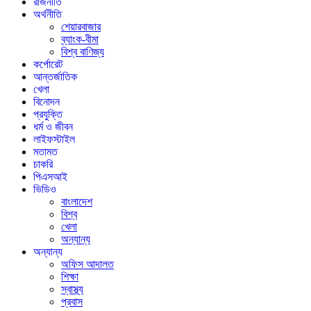
রাজনীতি
অর্থনীতি
শেয়ারবাজার
ব্যাংক-বীমা
বিশ্ব বাণিজ্য
কর্পোরেট
আন্তর্জাতিক
খেলা
বিনোদন
প্রযুক্তি
ধর্ম ও জীবন
লাইফস্টাইল
মতামত
চাকরি
পিএসআই
ভিডিও
বাংলাদেশ
বিশ্ব
খেলা
অন্যান্য
অন্যান্য
অফিস আদালত
শিক্ষা
স্বাস্থ্য
প্রবাস