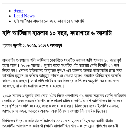
প্রচ্ছদ
Lead News
হলি আর্টিজান হামলার ১০ বছর, কারাগারে ৬ আসামি
হলি আর্টিজান হামলার ১০ বছর, কারাগারে ৬ আসামি
প্রকাশ
জুলাই ১, ২০২৬, ১২:২৭ অপরাহ্ণ
রাজধানীর গুলশানের হলি আর্টিজান বেকারিতে সংঘটিত ভয়াবহ জঙ্গি হামলার ১০ বছর পূর্ণ
হলো আজ। ২০১৬ সালের ১ জুলাই রাতে সংঘটিত এই হামলায় দেশি-বিদেশি ২২ জন
নিহত হন। দেশের ইতিহাসের অন্যতম নৃশংস এই হামলার ঘটনায় হাইকোর্টের রায়ে সাত
আসামির মৃত্যুদণ্ড কমিয়ে আমৃত্যু কারাদণ্ড দেওয়া হলেও বর্তমানে জীবিত ছয় আসামি
কারাগারে রয়েছেন। তারা হাইকোর্টের রায়ের বিরুদ্ধে আপিলের অনুমতি চেয়ে আবেদন
করেছেন, যা এখন শুনানির অপেক্ষায় রয়েছে।
২০১৬ সালের ১ জুলাই রাত সোয়া ৯টার দিকে গুলশানের ৭৯ নম্বর সড়কের হোলি আর্টিজান
বেকারিতে ‘নব্য জেএমবি’র পাঁচ জঙ্গি হামলা চালিয়ে দেশি-বিদেশি অতিথিদের জিম্মি করে।
পরে কুপিয়ে ও গুলি করে ২২ জনকে হত্যা করা হয়। নিহতদের মধ্যে ইতালির নয়জন,
জাপানের সাতজন, ভারতের একজন এবং তিনজন বাংলাদেশি নাগরিক ছিলেন।
জিম্মিদের উদ্ধারে অভিযান পরিচালনার সময় বোমা হামলায় নিহত হন বনানী থানার
তৎকালীন ভারপ্রাপ্ত কর্মকর্তা (ওসি) সালাহউদ্দিন খান এবং গোয়েন্দা পুলিশের সহকারী