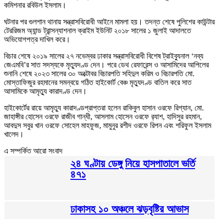
কমিশনার রবিউল ইসলাম।
ঘটনার পর গুলশান থানায় সন্ত্রাসবিরোধী আইনে মামলা হয়। তদন্ত শেষে পুলিশের কাউন্টার
টেররিজম অ্যান্ড ট্রান্সন্যাশনাল ক্রাইম ইউনিট ২০১৮ সালের ১ জুলাই আদালতে
অভিযোগপত্র দাখিল করে।
বিচার শেষে ২০১৯ সালের ২৭ নভেম্বর ঢাকার সন্ত্রাসবিরোধী বিশেষ ট্রাইব্যুনাল ‘নব্য
জেএমবি’র সাত সদস্যকে মৃত্যুদণ্ড দেন। পরে ডেথ রেফারেন্স ও আসামিদের আপিলের
শুনানি শেষে ২০২৩ সালের ৩০ অক্টোবর বিচারপতি সহিদুল করিম ও বিচারপতি মো.
মোস্তাফিজুর রহমানের সমন্বয়ে গঠিত হাইকোর্ট বেঞ্চ মৃত্যুদণ্ড বাতিল করে সাত
আসামিকে আমৃত্যু কারাদণ্ড দেন।
হাইকোর্টের রায়ে আমৃত্যু কারাদণ্ডপ্রাপ্তরা হলেন রাকিবুল হাসান ওরফে রিগ্যান, মো.
জাহাঙ্গীর হোসেন ওরফে রাজীব গান্ধী, আসলাম হোসেন ওরফে র‍্যাশ, হাদিসুর রহমান,
আবদুস সবুর খান ওরফে সোহেল মাহফুজ, মামুনুর রশীদ ওরফে রিপন এবং শরিফুল ইসলাম
খালেদ।
এ সম্পর্কিত আরো সংবাদ
২৪ ঘণ্টায় ডেঙ্গু নিয়ে হাসপাতালে ভর্তি
৪৭১
ঢাকাসহ ১০ অঞ্চলে ঝড়বৃষ্টির আভাস