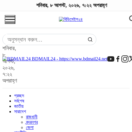
শনিবার, ৮ আগস্ট, ২০২৬, ৭:২২ অপরাহ্ণ
শনিবার,
৮
BDMAIL24 - https://www.bdmail24.net
আগস্ট,
২০২৬,
৭:২২
অপরাহ্ণ
প্রচ্ছদ
সর্বশেষ
জাতীয়
সারাদেশ
রাজধানী
বন্দরনগর
জেলা