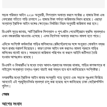
সড়ক পরিবহন আইন ২০১৮ অনুযায়ী, সিগন্যাল অমান্য করলে সর্বোচ্চ ৫ হাজার টাকা এবং
বেপরোয়া গতিতে গাড়ি চালালে ১০ হাজার টাকা পর্যন্ত জরিমানার বিধান রয়েছে। এছাড়া
অন্যান্য ট্রাফিক আইন ভঙ্গের ক্ষেত্রেও নির্ধারিত নিয়ম অনুযায়ী জরিমানা করা হবে।
ডিএমপি সূত্র জানায়, স্মার্ট ট্রাফিক সিগন্যাল ও পুশ-বাটন পেডেস্ট্রিয়ান ক্রসিং ব্যবস্থাও
এখন নজরদারির আওতায় এসেছে। এসব নির্দেশনা অমান্য করলেও মামলা হতে পারে।
এদিকে সংশ্লিষ্ট কর্মকর্তারা গাড়ির মালিকদের রেজিস্ট্রেশনের সঙ্গে সংযুক্ত মোবাইল নম্বর
সচল রাখার পরামর্শ দিয়েছেন। কারণ চালক আইন ভঙ্গ করলেও মামলা প্রথমে গাড়ির
মালিকের নামেই যাবে। সময়মতো জরিমানা পরিশোধ না করলে আইনি জটিলতা তৈরি
হওয়ার আশঙ্কাও রয়েছে।
ডিএমপি ও বিআরটিএ’র মধ্যে তথ্য আদান-প্রদানের সমন্বয় থাকায়, গাড়ির কাগজপত্র বা
লাইসেন্স সংক্রান্ত তথ্যও দ্রুত যাচাই করা সম্ভব হবে বলে জানিয়েছেন সংশ্লিষ্টরা।
নগরবাসীর মধ্যে ট্রাফিক আইন মানার সংস্কৃতি গড়ে তুলতে এবং সড়কে শৃঙ্খলা ফিরিয়ে
আনতেই এই প্রযুক্তিনির্ভর ব্যবস্থা চালু করা হয়েছে বলে জানিয়েছে ঢাকা মেট্রোপলিটন
পুলিশ।
শেয়ার
আগের সংবাদ