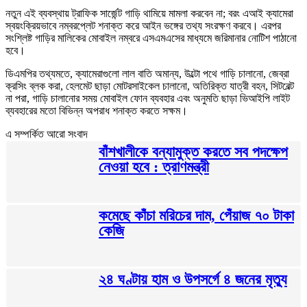
নতুন এই ব্যবস্থায় ট্রাফিক সার্জেন্ট গাড়ি থামিয়ে মামলা করবেন না; বরং এআই ক্যামেরা
স্বয়ংক্রিয়ভাবে নম্বরপ্লেট শনাক্ত করে আইন ভঙ্গের তথ্য সংরক্ষণ করবে। এরপর
সংশ্লিষ্ট গাড়ির মালিকের মোবাইল নম্বরে এসএমএসের মাধ্যমে জরিমানার নোটিশ পাঠানো
হবে।
ডিএমপির তথ্যমতে, ক্যামেরাগুলো লাল বাতি অমান্য, উল্টো পথে গাড়ি চালানো, জেব্রা
ক্রসিং ব্লক করা, হেলমেট ছাড়া মোটরসাইকেল চালানো, অতিরিক্ত যাত্রী বহন, সিটবেল্ট
না পরা, গাড়ি চালানোর সময় মোবাইল ফোন ব্যবহার এবং অনুমতি ছাড়া ভিআইপি লাইট
ব্যবহারের মতো বিভিন্ন অপরাধ শনাক্ত করতে সক্ষম।
এ সম্পর্কিত আরো সংবাদ
বাঁশখালীকে বন্যামুক্ত করতে সব পদক্ষেপ
নেওয়া হবে : ত্রাণমন্ত্রী
কমেছে কাঁচা মরিচের দাম, পেঁয়াজ ৭০ টাকা
কেজি
২৪ ঘণ্টায় হাম ও উপসর্গে ৪ জনের মৃত্যু