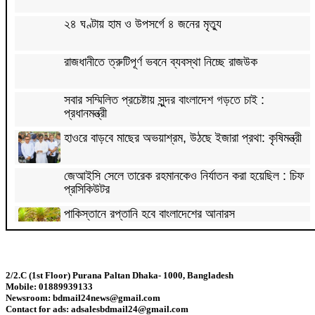
২৪ ঘণ্টায় হাম ও উপসর্গে ৪ জনের মৃত্যু
রাজধানীতে ত্রুটিপূর্ণ ভবনে ব্যবস্থা নিচ্ছে রাজউক
সবার সম্মিলিত প্রচেষ্টায় সুন্দর বাংলাদেশ গড়তে চাই :
প্রধানমন্ত্রী
হাওরে বাড়বে মাছের অভয়াশ্রম, উঠছে ইজারা প্রথা: কৃষিমন্ত্রী
জেআইসি সেলে তারেক রহমানকেও নির্যাতন করা হয়েছিল : চিফ
প্রসিকিউটর
পাকিস্তানে রপ্তানি হবে বাংলাদেশের আনারস
২০২৭ সালের রমজান ও ঈদের সম্ভাব্য তারিখ জানা গেল
2/2.C (1st Floor) Purana Paltan Dhaka- 1000, Bangladesh
Mobile: 01889939133
‘শেখ হাসিনা কার্ড’ নিয়ে ভারত বন্ধুত্ব চাইতে পারে না:
Newsroom: bdmail24news@gmail.com
স্বরাষ্ট্রমন্ত্রী
Contact for ads: adsalesbdmail24@gmail.com