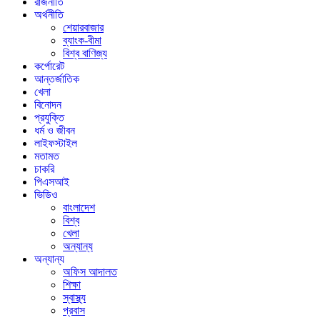
রাজনীতি
অর্থনীতি
শেয়ারবাজার
ব্যাংক-বীমা
বিশ্ব বাণিজ্য
কর্পোরেট
আন্তর্জাতিক
খেলা
বিনোদন
প্রযুক্তি
ধর্ম ও জীবন
লাইফস্টাইল
মতামত
চাকরি
পিএসআই
ভিডিও
বাংলাদেশ
বিশ্ব
খেলা
অন্যান্য
অন্যান্য
অফিস আদালত
শিক্ষা
স্বাস্থ্য
প্রবাস