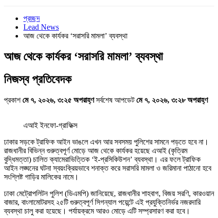
প্রচ্ছদ
Lead News
আজ থেকে কার্যকর ‘সরাসরি মামলা’ ব্যবস্থা
আজ থেকে কার্যকর ‘সরাসরি মামলা’ ব্যবস্থা
নিজস্ব প্রতিবেদক
প্রকাশ
মে ৭, ২০২৬, ৩:২৫ অপরাহ্ণ
সর্বশেষ আপডেট
মে ৭, ২০২৬, ৩:২৮ অপরাহ্ণ
এআই ইনফো-গ্রাফিক্স
ঢাকার সড়কে ট্রাফিক আইন ভাঙলে এখন আর সবসময় পুলিশের সামনে পড়তে হবে না।
রাজধানীর বিভিন্ন গুরুত্বপূর্ণ মোড়ে আজ থেকে কার্যকর হয়েছে এআই (কৃত্রিম
বুদ্ধিমত্তা) চালিত ক্যামেরাভিত্তিক ‘ই-প্রসিকিউশন’ ব্যবস্থা। এর ফলে ট্রাফিক
আইন লঙ্ঘনের ঘটনা স্বয়ংক্রিয়ভাবে শনাক্ত করে সরাসরি মামলা ও জরিমানা পাঠানো হবে
সংশ্লিষ্ট গাড়ির মালিকের নামে।
ঢাকা মেট্রোপলিটন পুলিশ (ডিএমপি) জানিয়েছে, রাজধানীর শাহবাগ, বিজয় সরণি, কারওয়ান
বাজার, বাংলামোটরসহ ২৫টি গুরুত্বপূর্ণ সিগন্যাল পয়েন্টে এই প্রযুক্তিনির্ভর নজরদারি
ব্যবস্থা চালু করা হয়েছে। পর্যায়ক্রমে আরও মোড়ে এটি সম্প্রসারণ করা হবে।