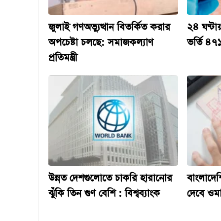
জুলাই গণঅভ্যুত্থান বিতর্কিত করার
২৪ ঘণ্টা
অপচেষ্টা চলছে: সমাজকল্যাণ
ভর্তি ৪৭
প্রতিমন্ত্রী
উন্নত দেশগুলোতে চাকরি হারানোর
বাংলাদেশ
ঝুঁকি তিন গুণ বেশি : বিশ্বব্যাংক
দেবে ওম