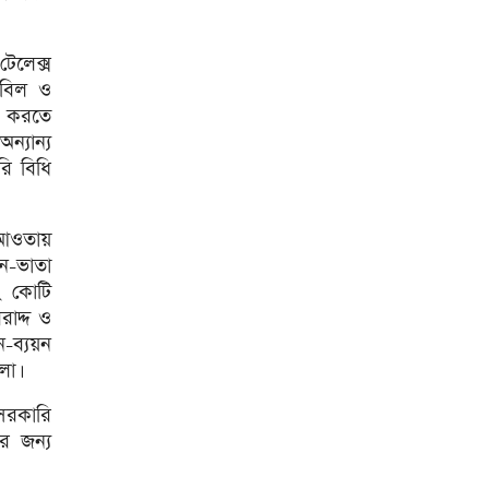
শিকল ভেঙেছি গণতন্ত্র প্রতিষ্ঠায়:
তথ্যমন্ত্রী
টেলেক্স
 বিল ও
২০ আগস্ট রাষ্ট্রপতি নির্বাচন
যয় করতে
ন্যান্য
শব্দদূষণ নিয়ন্ত্রণে কঠোর হচ্ছে
রি বিধি
সরকার
মেয়েকে নিয়ে বাবার কবর
 আওতায়
জিয়ারতে জুবাইদা রহমান
ন-ভাতা
২ কোটি
১১ দলীয় ঐক্যের ঘেরাও কর্মসূচি
রাদ্দ ও
ঘিরে সচিবালয়ের সব গেট বন্ধ
-ব্যয়ন
নদীদূষণ রোধে প্রধানমন্ত্রীর নতুন
লো।
নির্দেশ
 সরকারি
সব নাগরিকের স্বাস্থ্যসেবা নিশ্চিতে
র জন্য
সরকার বদ্ধপরিকর: স্বাস্থ্য প্রতিমন্ত্রী