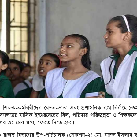
শিক্ষক-কর্মচারীদের বেতন-ভাতা এবং প্রশাসনিক ব্যয় নির্বাহে ১
্যালয়ের মাসিক ইন্টারনেটের বিল, পরিষ্কার-পরিচ্ছন্নতা ও শিক্ষকদে
লের ৩১ মের মধ্যে ফেরত দিতে হবে।
্থ ও রাজস্ব বিভাগের উপ-পরিচালক (সেকশন-২) মো. নূরুল ইসলাম স্ব