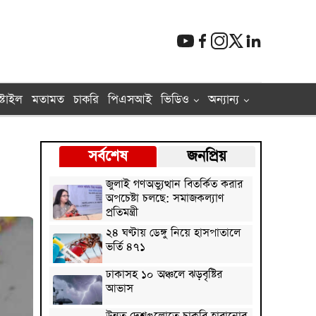
্টাইল
মতামত
চাকরি
পিএসআই
ভিডিও
অন্যান্য
সর্বশেষ
জনপ্রিয়
জুলাই গণঅভ্যুত্থান বিতর্কিত করার
অপচেষ্টা চলছে: সমাজকল্যাণ
প্রতিমন্ত্রী
২৪ ঘণ্টায় ডেঙ্গু নিয়ে হাসপাতালে
ভর্তি ৪৭১
ঢাকাসহ ১০ অঞ্চলে ঝড়বৃষ্টির
আভাস