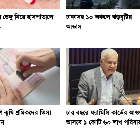
য় ডেঙ্গু নিয়ে হাসপাতালে
ঢাকাসহ ১০ অঞ্চলে ঝড়বৃষ্টির
১
আভাস
ি কৃষি শ্রমিকদের ভিসা
চার বছরে ফ্যামিলি কার্ডের আও
ান
আসবে ১ কোটি ৬০ লাখ পরিবা