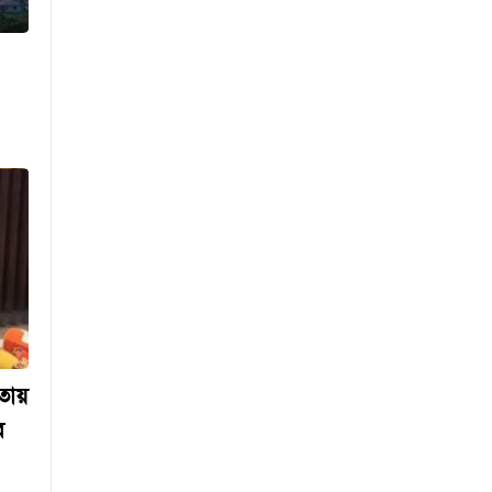
তিন বিভাগে স্বল্পমেয়াদি বন্যার
শঙ্কা
দেশের বাজারে সোনার দামে বড়
লাফ
দিল্লিতে শেখ হাসিনাকে কথা বলতে
দেওয়ায় ক্ষুব্ধ ঢাকা
গণঅভ্যুত্থান দিবসে কুবি ছাত্রদলের
পরিচ্ছন্নতা ও বৃক্ষরোপণ কর্মসূচি
তায়
র