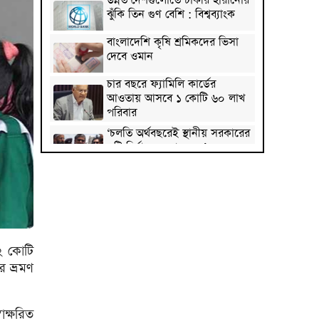
উন্নত দেশগুলোতে চাকরি হারানোর
ঝুঁকি তিন গুণ বেশি : বিশ্বব্যাংক
বাংলাদেশি কৃষি শ্রমিকদের ভিসা
দেবে ওমান
চার বছরে ফ্যামিলি কার্ডের
আওতায় আসবে ১ কোটি ৬০ লাখ
পরিবার
‘চলতি অর্থবছরেই স্থানীয় সরকারের
৫টি নির্বাচন সম্পন্ন হবে’
দুই-তিন দিনেই স্বাভাবিক হবে
গ্যাস সরবরাহ: জ্বালানি মন্ত্রী
মহেশখালী থেকে গ্যাস সরবরাহ
বাড়ল
৩২ কোটি
স্বর্ণ খাতকে বৈধ-জবাবদিহিমূলক
র ভ্রমণ
শিল্পে রূপান্তরের উদ্যোগ
হামে ২৪ ঘণ্টায় আক্রান্ত ৮৬০,
াক্ষরিত
মৃত্যু ৬