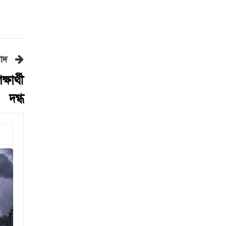
রাষ্ট্রপতি নির্বাচনের ভোটার তালিকা
ইসিতে পাঠিয়েছে সংসদ
লালবাগ কেল্লা পরিদর্শন করলেন
মার্কিন নৌ কমান্ডার
কোন ডালে সবচেয়ে বেশি প্রোটিন
বাদ
থাকে?
্ষার্থী
সড়কে দুর্ঘটনা, কেমন আছেন
দগ্ধ
মৌসুমী মৌ?
২৪ ঘণ্টায় ৫৭ মামলা, গ্রেপ্তার ৪৬৬
জন
জুলাইয়ে ৪৫৮ সড়ক দুর্ঘটনায়
নিহত ৪১৬: রোড সেফটি
ফাউন্ডেশন
এবার পোলট্রি মাংসে মিলল
মাত্রাতিরিক্ত অ্যান্টিমাইক্রোবিয়াল
শাস্তির ভয়ে অস্ট্রেলিয়ার নাগরিক
হলেন ইরানের ২ ফুটবলার