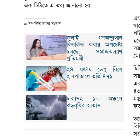
এক চিঠিতে এ তথ্য জানানো হয়।
এত
এ সম্পর্কিত আরো সংবাদ
খা
পর
জুলাই গণঅভ্যুত্থান
হব
বিতর্কিত করার অপচেষ্টা
সর
চলছে: সমাজকল্যাণ
মোত
প্রতিমন্ত্রী
চি
২৪ ঘণ্টায় ডেঙ্গু নিয়ে
সর
হাসপাতালে ভর্তি ৪৭১
এব
৪৩
ঢাকাসহ ১০ অঞ্চলে
মঞ
ঝড়বৃষ্টির আভাস
কর
তব
বি
সংশ