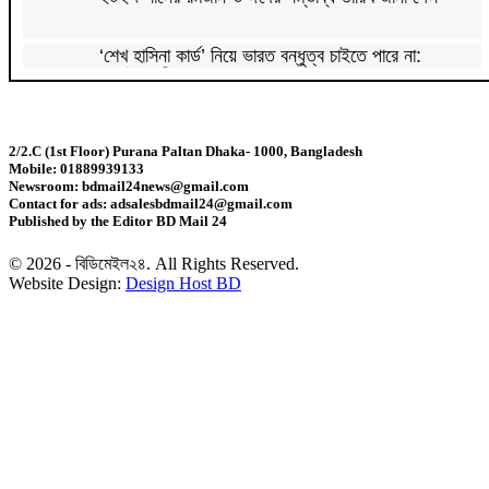
‘শেখ হাসিনা কার্ড’ নিয়ে ভারত বন্ধুত্ব চাইতে পারে না:
স্বরাষ্ট্রমন্ত্রী
সাড়ে ৬ বছরে মোটরসাইকেল দুর্ঘটনায় নিহত ১৫ হাজার ৭১২
জন
2/2.C (1st Floor) Purana Paltan Dhaka- 1000, Bangladesh
Mobile: 01889939133
প্রকল্পের ধীর বাস্তবায়নই অর্থনৈতিক অগ্রগতির বাধা: অর্থ
Newsroom: bdmail24news@gmail.com
উপদেষ্টা
Contact for ads: adsalesbdmail24@gmail.com
Published by the Editor BD Mail 24
জিডিপির ৫ শতাংশ চিকিৎসা খাতে ব্যয় করা হবে: মির্জা ফখরুল
© 2026 - বিডিমেইল২৪. All Rights Reserved.
Website Design:
Design Host BD
চিকিৎসকদের পেশাগত দায়িত্বে রাজনীতি যেন বাধা না হয়:
প্রধানমন্ত্রী
চিকিৎসক সমাবেশের উদ্বোধন করেছেন প্রধানমন্ত্রী
আগস্টের শেষ দিকে টানা ৪ দিনের ছুটি
বাজার সিন্ডিকেট ও মজুতদারি করলে কঠোর ব্যবস্থা: আইনমন্ত্রী