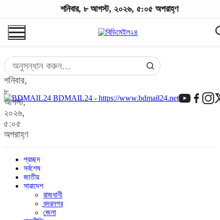
শনিবার, ৮ আগস্ট, ২০২৬, ৫:০৫ অপরাহ্ণ
শনিবার,
৮
BDMAIL24 - https://www.bdmail24.net
আগস্ট,
২০২৬,
৫:০৫
অপরাহ্ণ
প্রচ্ছদ
সর্বশেষ
জাতীয়
সারাদেশ
রাজধানী
বন্দরনগর
জেলা