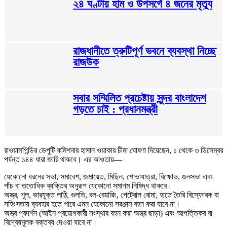
২৪ ঘণ্টায় হাম ও উপসর্গে ৪ জনের মৃত্যু
রাজধানীতে ত্রুটিপূর্ণ ভবনে ব্যবস্থা নিচ্ছে
রাজউক
সবার সম্মিলিত প্রচেষ্টায় সুন্দর বাংলাদেশ
গড়তে চাই : প্রধানমন্ত্রী
রাওয়ালপিন্ডির ডেপুটি কমিশনার হাসান ওয়াকার চীমা ঘোষণা দিয়েছেন, ১ থেকে ৩ ডিসেম্বর
পর্যন্ত ১৪৪ ধারা জারি থাকবে। এর আওতায়—
যেকোনো ধরনের সভা, সমাবেশ, জমায়েত, মিছিল, শোভাযাত্রা, বিক্ষোভ, জনসভা এবং
পাঁচ বা ততোধিক ব্যক্তির অনুরূপ যেকোনো সমাগম নিষিদ্ধ থাকবে।
অস্ত্র, শূল, ভারযুক্ত লাঠি, গুলতি, বল-বেয়ারিং, পেট্রোল বোমা, হাতে তৈরি বিস্ফোরক বা
সহিংসতায় ব্যবহার হতে পারে এমন যেকোনো সরঞ্জাম বহন করা যাবে না।
অস্ত্র প্রদর্শন (আইন প্রয়োগকারী সংস্থার বহন করা অস্ত্র ছাড়া) এবং আপত্তিকর বা
বিদ্বেষমূলক বক্তব্য দেওয়া যাবে না।