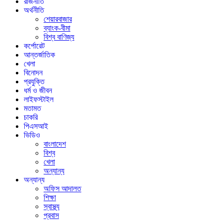
রাজনীতি
অর্থনীতি
শেয়ারবাজার
ব্যাংক-বীমা
বিশ্ব বাণিজ্য
কর্পোরেট
আন্তর্জাতিক
খেলা
বিনোদন
প্রযুক্তি
ধর্ম ও জীবন
লাইফস্টাইল
মতামত
চাকরি
পিএসআই
ভিডিও
বাংলাদেশ
বিশ্ব
খেলা
অন্যান্য
অন্যান্য
অফিস আদালত
শিক্ষা
স্বাস্থ্য
প্রবাস